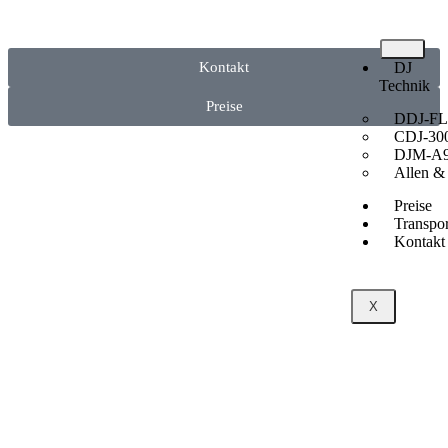
Kontakt
DJ
Technik
Preise
DDJ-F
CDJ-30
DJM-A
Allen &
Preise
Transpor
Kontakt
X